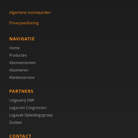
Meindert Buskermolen
Algemene voorwaarden
Dr. C.A. Hartman
Privacyverklaring
Cissy Canninga
Stynke Castelein
NAVIGATIE
Home
Yuki Curiel
Producten
Drs. D.C. Ligtvoet
Abonnementen
Abonneren
Lineke Davids
Klantenservice
Linda Dekker
PARTNERS
Yvette Dijkxhoorn
Uitgeverij SWP
Logacom Congressen
Daniël van der Doelen
Logavak Opleidingsgroep
Zesbee
Nina Dos Santos
CONTACT
Prof. dr. F. (Fop) Verheij