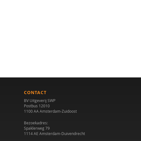
CONTACT
BV Uitgeverij SWP
Postbus 12010
1100 AA Amsterdam-Zuidoost
Bezoekadres:
Spaklerweg 79
1114 AE Amsterdam-Duivendrecht