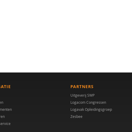
GATIE
PARTNERS
Uitgeverij SWP
en
Logacom Congressen
menten
Logavak Opleidingsgroep
ren
Zesbee
service