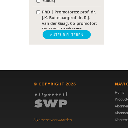
Yulius)
PhD | Promotores: prof. dr.
J.K. Buitelaar;prof dr. R.J.
van der Gaag. Co-promotor:
Dr. N.N.J. Lambregts-
Rommelse
AUTEUR FILTEREN
Paul A. Mulder
Drs. A. Scheeren
Laurie A. Stowe
Dr. A.A. Spek
© COPYRIGHT 2026
NAVI
M.E. Akkermans
Home
Product
Helena Andrea
Abonne
Abonne
Dr. Anke Scheeren
Algemene voorwaarden
Klanten
drs. Anne In ’t Velt - Simon