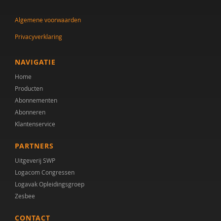
Pieter de Nijs
Algemene voorwaarden
Caroline de Theije
Privacyverklaring
Jytte de With
Jorieke Duvekot
NAVIGATIE
Home
Drs. F. Calgagnoli
Producten
Huub FJ Savelkoul
Abonnementen
Abonneren
Anne van der Geest
Klantenservice
Suzanne Gerritsen
PARTNERS
Kirstin Greaves-Lord
Uitgeverij SWP
Logacom Congressen
Kirstin Greaves-Lord (Erasmus MC
Logavak Opleidingsgroep
Zesbee
Yvonne Groen
CONTACT
Prof.dr. H. Swaab Co-promotores:Dr. Martien JH