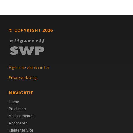
Romy Damhuis
Marina Danckaerts
© COPYRIGHT 2026
Karen den Dekker
Wilma Denteneer-van der Pasch
Dr.Y. Dijkxhoorn
Algemene voorwaarden
C.D. Dirksen
Privacyverklaring
Peter van der Doef
NAVIGATIE
Mw. Dr. A.A. Spek
Home
prof. dr. C. de Ruiter
Producten
Abonnementen
Dhr. dr. J. Heijmens Visser
Abonneren
prof. dr. Rutger-Jan van der Gaag
Klantenservice