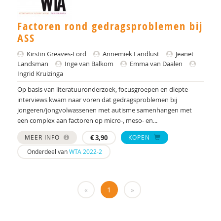
E.M.A. Blijd-Hoogewys
Els Blijd-Hoogewys
Factoren rond gedragsproblemen bij
ASS
S.M. Bögels
Kirstin Greaves-Lord
Annemiek Landlust
Jeanet
Rianne Bosch
Landsman
Inge van Balkom
Emma van Daalen
Ingrid Kruizinga
Yvonne Bouman
Op basis van literatuuronderzoek, focusgroepen en diepte-
interviews kwam naar voren dat gedragsproblemen bij
Drs. C.E.M. Calmes-van der Schot
jongeren/jongvolwassenen met autisme samenhangen met
Drs. Caroline Schuurman
een complex aan factoren op micro-, meso- en...
MEER INFO
€
3,90
KOPEN
dr. Catharina A. Hartman
Onderdeel van
WTA 2022-2
Dr. Cathelijne Tesink
Rutger Clarijs
«
1
»
Silvie D. M. Broers
Jacques D. M. van Lankveld