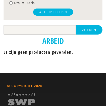
Drs. M. Edrisi
Hilde M. Geurts
AUTEUR FILTEREN
Harry Michon
ZOEKEN
Roy Peijen
ARBEID
Caroline Place
C. Weber
Er zijn geen producten gevonden.
© COPYRIGHT 2026