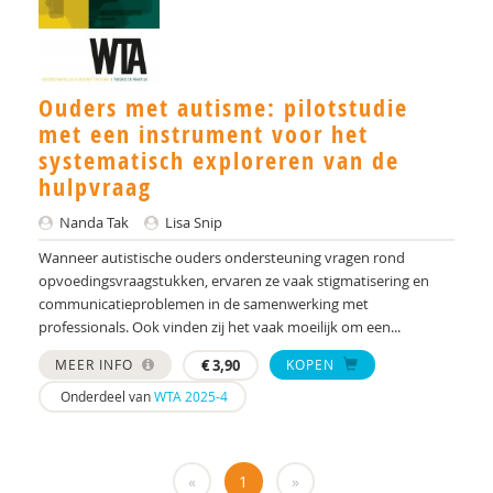
Monika Althaus
Mw. AM. Kruishoop
Dr. Anke Scheeren
Ouders met autisme: pilotstudie
met een instrument voor het
Centrum Autisme Leiden
systematisch exploreren van de
hulpvraag
Elisa Back
Nanda Tak
Lisa Snip
Jacqueline Bailly
Wanneer autistische ouders ondersteuning vragen rond
Stella Balci
opvoedingsvraagstukken, ervaren ze vaak stigmatisering en
communicatieproblemen in de samenwerking met
H.K. Beetsma
professionals. Ook vinden zij het vaak moeilijk om een...
Manon Begeer
MEER INFO
€
3,90
KOPEN
Onderdeel van
WTA 2025-4
Sander Begeer
werkgroep behandeling CASS18+
«
1
»
Lotte Benard