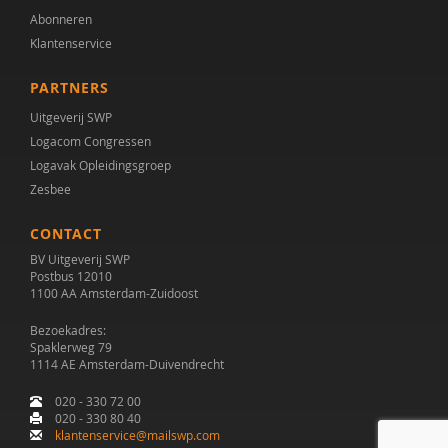
Abonneren
Bianca Boyer
Klantenservice
Drs. C. Oortgijsen
PARTNERS
Drs. C.E.M. Calmes-van der Schot
Uitgeverij SWP
Logacom Congressen
Cissy Canninga
Logavak Opleidingsgroep
Drs. Caroline Schuurman
Zesbee
Rutger Clarijs
CONTACT
BV Uitgeverij SWP
Marcel D. Jansen
Postbus 12010
1100 AA Amsterdam-Zuidoost
Drs. D.C. Ligtvoet
Bezoekadres:
Spaklerweg 79
Ingrid D.C. van Balkom
1114 AE Amsterdam-Duivendrecht
Esther de Bruin
020 - 330 72 00
020 - 330 80 40
I.W. de Groot
klantenservice@mailswp.com