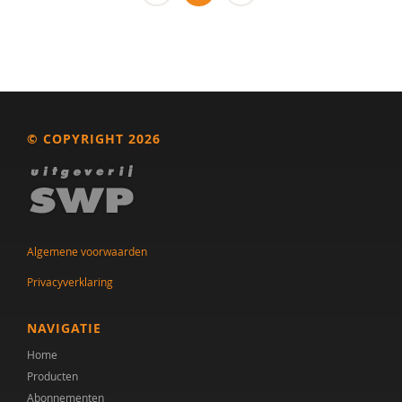
Een bewerking van M. de Vries
Sakinah Binti Idris
Roos Birnie
© COPYRIGHT 2026
Els Blijd-Hoogewys
S.M. Bögels
A. Booij
Albert Boon
Algemene voorwaarden
Privacyverklaring
Serena Botterblom
Frieda Boudesteijn
NAVIGATIE
Home
Frederik Boven
Producten
G.M. Boxhoorn
Abonnementen