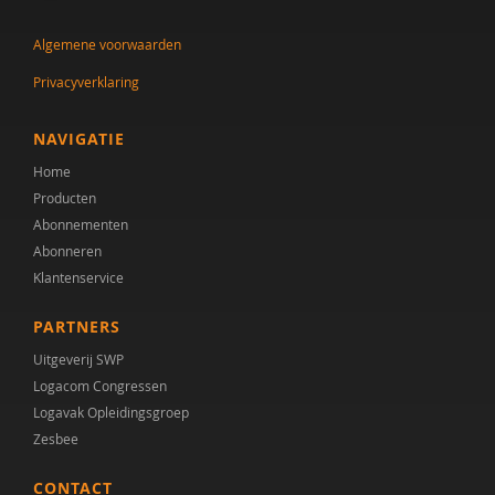
Pieter de Nijs
Algemene voorwaarden
Caroline de Theije
Privacyverklaring
Jytte de With
Jorieke Duvekot
NAVIGATIE
Home
Drs. F. Calgagnoli
Producten
Huub FJ Savelkoul
Abonnementen
Abonneren
Anne van der Geest
Klantenservice
Suzanne Gerritsen
PARTNERS
Kirstin Greaves-Lord
Uitgeverij SWP
Logacom Congressen
Kirstin Greaves-Lord (Erasmus MC
Logavak Opleidingsgroep
Zesbee
Yvonne Groen
CONTACT
Prof.dr. H. Swaab Co-promotores:Dr. Martien JH