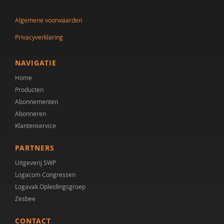
Joyce Guldemond
Algemene voorwaarden
Cor Hoffer
Privacyverklaring
Jill Hoogerwerf
Desiree Hooi
NAVIGATIE
Home
Saskia Kolk
Producten
Baris Korkmaz
Abonnementen
Abonneren
Alexander Koutamanis
Klantenservice
Joris Leenders
PARTNERS
Claudia Libbi
Uitgeverij SWP
Logacom Congressen
Drs. M. Edrisi
Logavak Opleidingsgroep
Zesbee
Hilde M. Geurts
CONTACT
Harry Michon