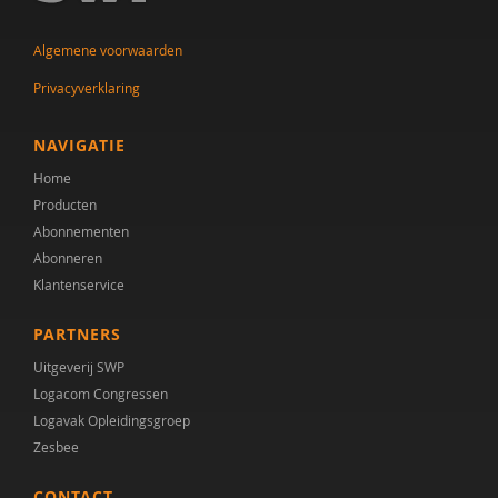
Dr. A.A. Spek
Algemene voorwaarden
Mw. A.A. Spek
Privacyverklaring
Esther A.M. Neidt
NAVIGATIE
Cisco Aerts
Home
Producten
M.E. Akkermans
Abonnementen
Abonneren
Manna A. Alma
Klantenservice
Monika Althaus
PARTNERS
Mw. AM. Kruishoop
Uitgeverij SWP
Logacom Congressen
Helena Andrea
Logavak Opleidingsgroep
Dr. Anke Scheeren
Zesbee
Catharina Anna Verschoor
CONTACT