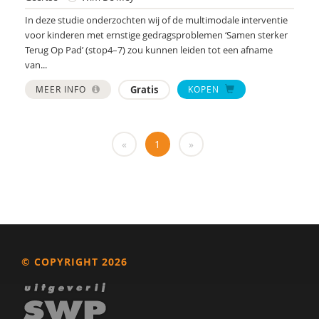
Yulius)
In deze studie onderzochten wij of de multimodale interventie
J.H.W. (Jorgen) Mous
voor kinderen met ernstige gedragsproblemen ‘Samen sterker
Terug Op Pad’ (stop4–7) zou kunnen leiden tot een afname
PhD* | Instituut voor Psychologie
van...
PhD | Promotores: prof. dr. J.K. Buitelaar;prof dr.
MEER INFO
Gratis
KOPEN
R.J. van der Gaag. Co-promotor: Dr. N.N.J.
Lambregts-Rommelse
«
1
»
Drs. A . van der Sijde
Susan A. H. van Hooren
Alide A. Heuvelink
Paul A. Mulder
Drs. A. Scheeren
© COPYRIGHT 2026
Annelies A. Spek
Laurie A. Stowe