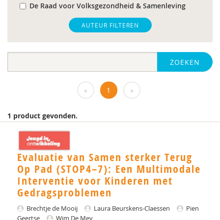
De Raad voor Volksgezondheid & Samenleving
gz-psycholoog
AUTEUR FILTEREN
https://www.openbaaronderwijs.nu/
ZOEKEN
huisarts
Marieke-Beltman
«
1
»
MD
1 product gevonden.
MSc
MSc.
Evaluatie van Samen sterker Terug
N.G.A. Tak
Op Pad (STOP4–7): Een Multimodale
Interventie voor Kinderen met
PhD
Gedragsproblemen
Rotterdam
Brechtje de Mooij
Laura Beurskens-Claessen
Pien
Geertse
Wim De Mey