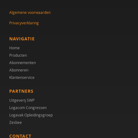
Maritza Gerritsen-Ververs
Algemene voorwaarden
Ank Goosen
Privacyverklaring
A. van den Ham
A. Heinze
NAVIGATIE
Home
Chantal van den Helder
Producten
Franca Hiddink
Abonnementen
Abonneren
A.H. van Hoogmoed
Klantenservice
Bart in 't Groen
PARTNERS
Dr. Jacomijn Hofstra
Uitgeverij SWP
Logacom Congressen
A. Jordan
Logavak Opleidingsgroep
Zesbee
Anne K. Smit
CONTACT
Salima Kamp