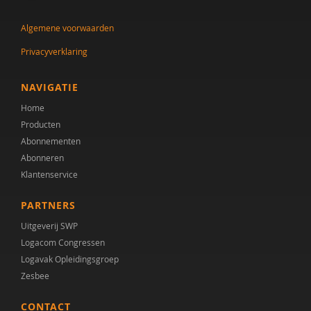
Anne Margriet Euser
Algemene voorwaarden
Eveline van Geuns
Privacyverklaring
Marijke Gottmer
Kirstin Greaves-Lord
NAVIGATIE
Home
Pien van Heijst
Producten
Annemiek Landlust
Abonnementen
Abonneren
Liesbeth Mevissen
Klantenservice
Audrey Mol
PARTNERS
Rosa van Mourik
Uitgeverij SWP
Logacom Congressen
Fabienne Naber
Logavak Opleidingsgroep
Zesbee
Sigrid Piening
CONTACT
Jasper van Roon