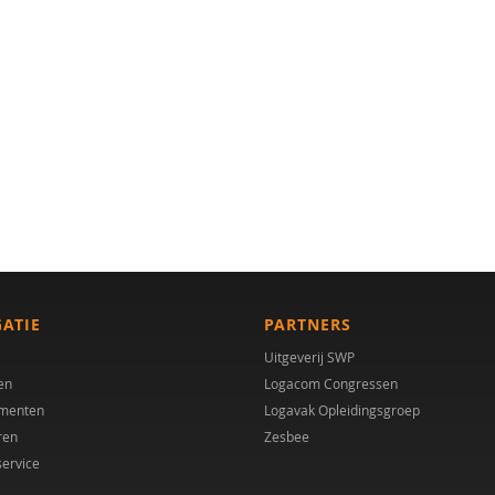
GATIE
PARTNERS
Uitgeverij SWP
en
Logacom Congressen
menten
Logavak Opleidingsgroep
ren
Zesbee
service