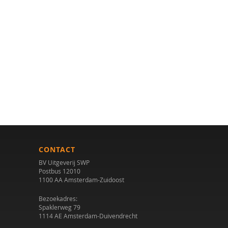
CONTACT
BV Uitgeverij SWP
Postbus 12010
1100 AA Amsterdam-Zuidoost
Bezoekadres:
Spaklerweg 79
1114 AE Amsterdam-Duivendrecht