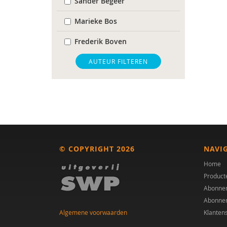
Sander Begeer
Marieke Bos
Frederik Boven
Gerrit Breeuwsma
AUTEUR FILTEREN
Angela Crott
Dr. Gerrit Breeuwsma
Kirstin Greaves-Lord
Kristien Hens
© COPYRIGHT 2026
NAVI
Jeanet Landsman
Home
Product
Claudia Libbi
Abonne
Abonne
Martine Mussies
Algemene voorwaarden
Klanten
Laura Nooteboom