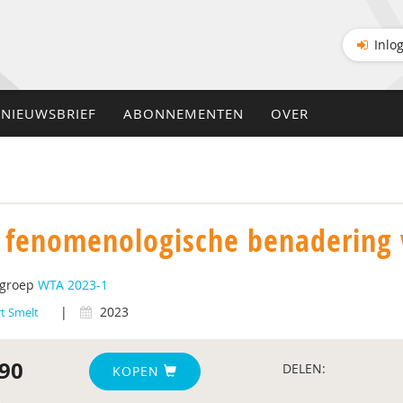
Inlo
NIEUWSBRIEF
ABONNEMENTEN
OVER
 fenomenologische benadering 
tgroep
WTA 2023-1
|
2023
rt Smelt
90
DELEN:
KOPEN