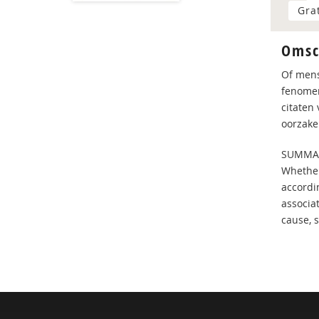
Gra
Omsc
Of mens
fenomen
citaten
oorzake
SUMMA
Whether
accordi
associat
cause, s