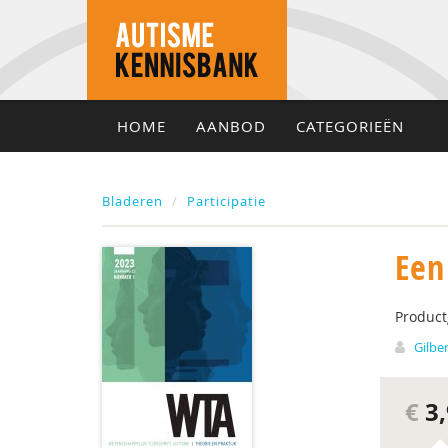
HOME
AANBOD
CATEGORIEËN
Bladeren
Participatie
Een
Produc
Gilbe
€
3,