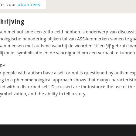
tis voor
abonnees.
hrijving
en met autisme een zelfb eeld hebben is onderwerp van discussi
ologische benadering blijken tal van ASS-kenmerken samen te gaan 
 van mensen met autisme waarbij de woorden ‘ik’ en ‘jij’ gebruikt w
lijkheid, symbolisatie en de vaardigheid om een verhaal te kunnen 
RY
 people with autism have a self or not is questioned by autism exp
ng to a phenomenological approach shows that many characteristic
ed with a disturbed self. Discussed are for instance the use of the 
ymbolization, and the ability to tell a story.