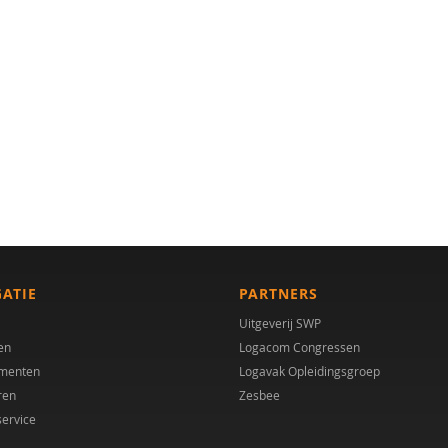
GATIE
PARTNERS
Uitgeverij SWP
en
Logacom Congressen
menten
Logavak Opleidingsgroep
ren
Zesbee
service