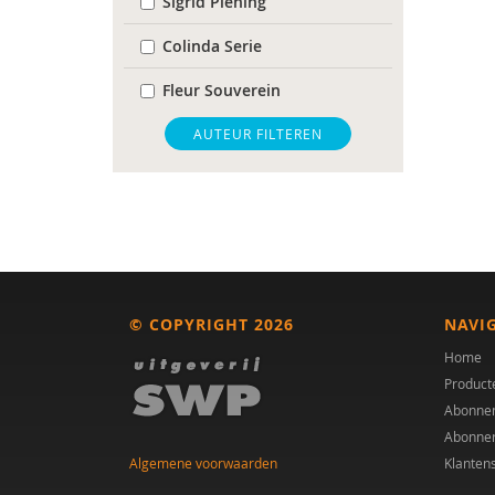
Sigrid Piening
Colinda Serie
Fleur Souverein
Inge van Balkom
AUTEUR FILTEREN
© COPYRIGHT 2026
NAVI
Home
Product
Abonne
Abonne
Algemene voorwaarden
Klanten