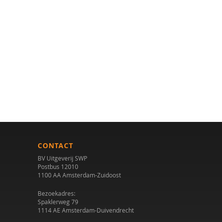
CONTACT
BV Uitgeverij SWP
Postbus 12010
1100 AA Amsterdam-Zuidoost
Bezoekadres:
Spaklerweg 79
1114 AE Amsterdam-Duivendrecht