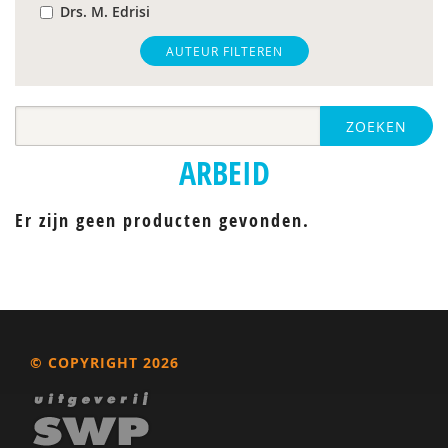
Drs. M. Edrisi
Hilde M. Geurts
AUTEUR FILTEREN
Harry Michon
ZOEKEN
Roy Peijen
ARBEID
Caroline Place
C. Weber
Er zijn geen producten gevonden.
© COPYRIGHT 2026