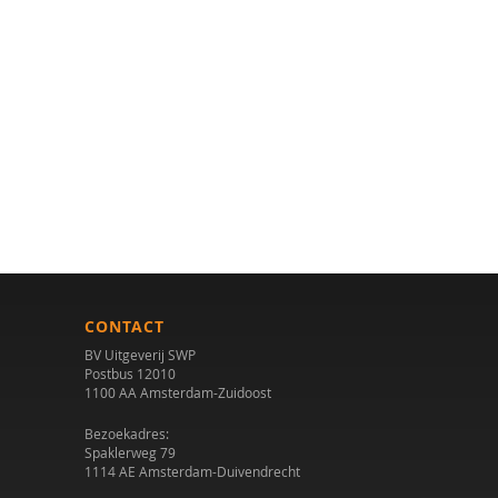
CONTACT
BV Uitgeverij SWP
Postbus 12010
1100 AA Amsterdam-Zuidoost
Bezoekadres:
Spaklerweg 79
1114 AE Amsterdam-Duivendrecht