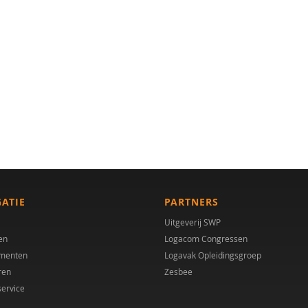
GATIE
PARTNERS
Uitgeverij SWP
en
Logacom Congressen
menten
Logavak Opleidingsgroep
ren
Zesbee
service