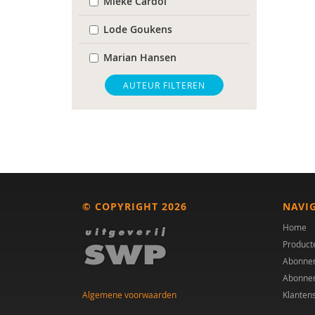
Mieke Cardol
Lode Goukens
Marian Hansen
Heidi J.M. van Heijningen-
AUTEUR FILTEREN
Tousain
Kurt Joseph
Michiel van Maaren
Marla Vernoy
© COPYRIGHT 2026
NAVI
Frans Woltring
Home
Product
Abonne
Abonne
Algemene voorwaarden
Klanten