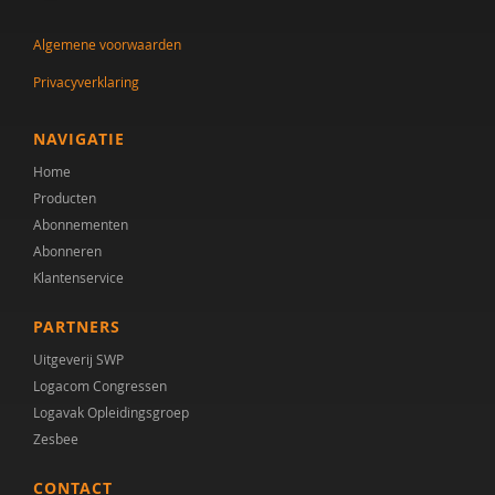
Dr. Jan-Pieter Teunisse
Algemene voorwaarden
Remy Janischka
Privacyverklaring
Rianne Jansen
Salima Kamp
NAVIGATIE
Home
Lisa van Klaveren
Producten
Ineke Koopmans
Abonnementen
Abonneren
Athanasios Maras
Klantenservice
Marleen Monsma
PARTNERS
Roy Peijen
Uitgeverij SWP
Logacom Congressen
Justine Pentinga
Logavak Opleidingsgroep
Zesbee
Sigrid Piening
CONTACT
Carolien Rieffe