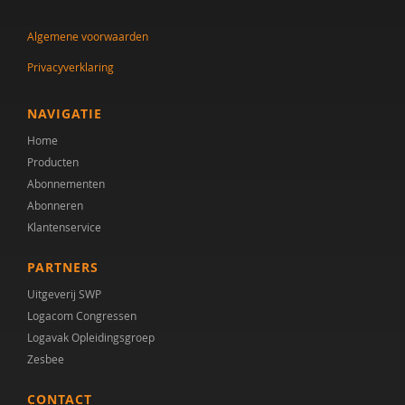
Meindert Buskermolen
Algemene voorwaarden
Dr. C.A. Hartman
Privacyverklaring
Cissy Canninga
Stynke Castelein
NAVIGATIE
Home
Yuki Curiel
Producten
Drs. D.C. Ligtvoet
Abonnementen
Abonneren
Lineke Davids
Klantenservice
Linda Dekker
PARTNERS
Yvette Dijkxhoorn
Uitgeverij SWP
Logacom Congressen
Daniël van der Doelen
Logavak Opleidingsgroep
Zesbee
Nina Dos Santos
CONTACT
Prof. dr. F. (Fop) Verheij