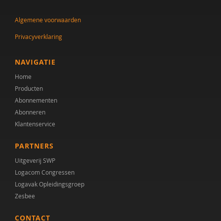
J.A. Tak
Algemene voorwaarden
Leni Van Goidsenhoven
Privacyverklaring
Gert-Jan Vanaken
Elisabeth W.M. Verhoeven
NAVIGATIE
Home
Kirsten Visser
Producten
Heleen Wesselius
Abonnementen
Abonneren
Klantenservice
PARTNERS
Uitgeverij SWP
Logacom Congressen
Logavak Opleidingsgroep
Zesbee
CONTACT