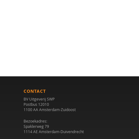
CONTACT
BV Uitgeverij SWP
Postbus 12010
1100 AA Amsterdam-Zuidoost
Bezoekadres:
Spaklerweg 79
1114 AE Amsterdam-Duivendrecht