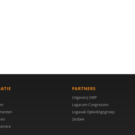
GATIE
PARTNERS
Uitgeverij SWP
en
Logacom Congressen
menten
Logavak Opleidingsgroep
ren
Zesbee
service