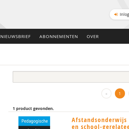
Inlo
NIEUWSBRIEF
ABONNEMENTEN
OVER
«
1
1 product gevonden.
Afstandsonderwijs 
en school-gerelate