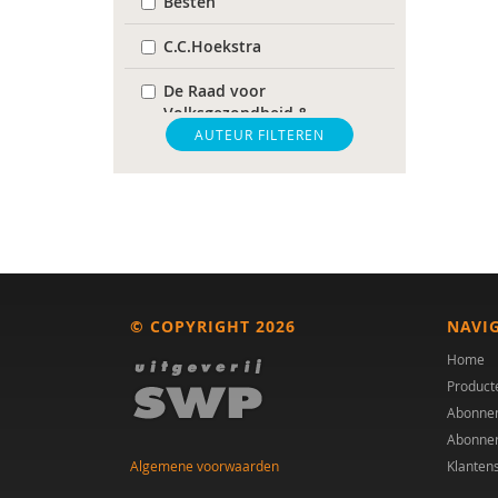
Besten
C.C.Hoekstra
De Raad voor
Volksgezondheid &
Samenleving
AUTEUR FILTEREN
gz-psycholoog
https://www.openbaaronderwijs.nu/
huisarts
Marieke-Beltman
© COPYRIGHT 2026
NAVI
MD
Home
Product
MSc
Abonne
Abonne
MSc.
Algemene voorwaarden
Klanten
N.G.A. Tak