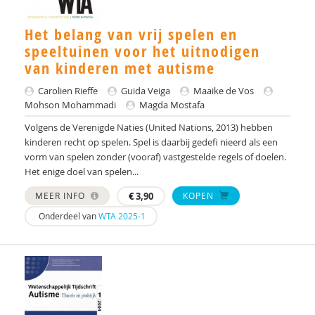
Ellen van den Broek
Hans van Dalen
Het belang van vrij spelen en
speeltuinen voor het uitnodigen
J.G.T van Dalen
van kinderen met autisme
L. de Sonneville
Carolien Rieffe
Guida Veiga
Maaike de Vos
Mohson Mohammadi
Magda Mostafa
Willy De Weerdt
Volgens de Verenigde Naties (United Nations, 2013) hebben
kinderen recht op spelen. Spel is daarbij gedefi nieerd als een
Steven Degrieck
vorm van spelen zonder (vooraf) vastgestelde regels of doelen.
Marielle Dekker
Het enige doel van spelen...
MEER INFO
€
3,90
KOPEN
Paula Dekkers-Verbon
Onderdeel van
WTA 2025-1
Martine F. Delfos
Koen Devriendt
E.C. van Doorn
Nel Doornbos