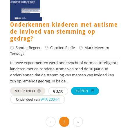
Th. Doreleijers
K.W.H. Dortants
Onderkennen kinderen met autisme
de invloed van stemming op
Ans van Eijden
gedrag?
R. Emmen
Sander Begeer
Carolien Rieffe
Mark Meerum
Terwogt
Robert Emmen
In twee experimenten werd onderzocht of normaal intelligente
Liesbeth Eurelings-Bontekoe
kinderen met en zonder autisme van rond de 10 jaar oud
onderkennen dat de stemming van mensen van invloed kan
Robert F. Ferdinand
zijn op iemands gedrag. In beide...
MEER INFO
€
3,90
KOPEN
D.A.M. Festen
Onderdeel van
WTA 2004-1
B. Flamma
V. Fritz
«
1
»
Paul van Geert