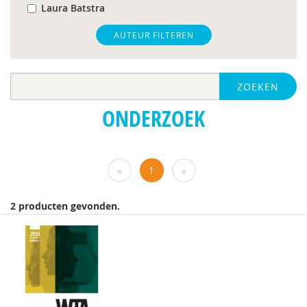
Laura Batstra
Sander Begeer
AUTEUR FILTEREN
Hilde van den Berg
ZOEKEN
A.A. de Bildt
ONDERZOEK
Els Blijd-Hoogewys
Nanda Boekhoudt
«
1
»
H. Bogte
H. Boswijk
2 producten gevonden.
Bianca E. Boyer
I. Breetvelt
Iris Brinkhof