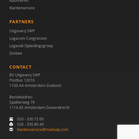
Abonneren
Christiaan Heelen
Klantenservice
Hans Hellemans
PARTNERS
Isabelle Hénault
Uitgeverij SWP
Logacom Congressen
R.P.J. Hendriks
Logavak Opleidingsgroep
Zesbee
Ruud Hendriks
CONTACT
Gerard Hornstra
BV Uitgeverij SWP
Ernst Horwitz
Postbus 12010
1100 AA Amsterdam-Zuidoost
Janet Hoven
Bezoekadres:
Spaklerweg 79
Anja Huizink
1114 AE Amsterdam-Duivendrecht
Esther I. de Bruin
020 - 330 72 00
020 - 330 80 40
klantenservice@mailswp.com
Clara van Karnebeek