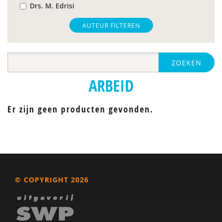
Drs. M. Edrisi
Hilde M. Geurts
AUTEUR FILTEREN
Harry Michon
ZOEKEN
Roy Peijen
ARBEID
Caroline Place
C. Weber
Er zijn geen producten gevonden.
© COPYRIGHT 2026