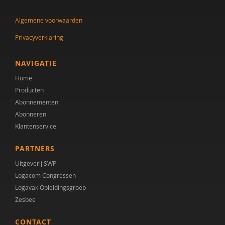
J.A. Tak
Algemene voorwaarden
Leni Van Goidsenhoven
Privacyverklaring
Gert-Jan Vanaken
Elisabeth W.M. Verhoeven
NAVIGATIE
Home
Kirsten Visser
Producten
Heleen Wesselius
Abonnementen
Abonneren
Klantenservice
PARTNERS
Uitgeverij SWP
Logacom Congressen
Logavak Opleidingsgroep
Zesbee
CONTACT