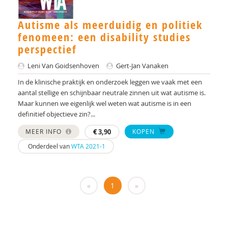
Meindert Buskermolen
Dr. C.A. Hartman
Autisme als meerduidig en politiek
fenomeen: een disability studies
Cissy Canninga
perspectief
Stynke Castelein
Leni Van Goidsenhoven
Gert-Jan Vanaken
In de klinische praktijk en onderzoek leggen we vaak met een
Yuki Curiel
aantal stellige en schijnbaar neutrale zinnen uit wat autisme is.
Drs. D.C. Ligtvoet
Maar kunnen we eigenlijk wel weten wat autisme is in een
definitief objectieve zin?...
Lineke Davids
MEER INFO
€
3,90
KOPEN
Linda Dekker
Onderdeel van
WTA 2021-1
Yvette Dijkxhoorn
Daniël van der Doelen
«
1
»
Nina Dos Santos
Prof. dr. F. (Fop) Verheij