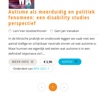
Jenny den Boer
Claudine Dietz
Autisme als meerduidig en politiek
fenomeen: een disability studies
Fabiana Engelsbel
perspectief
Eveline van Geuns
Leni Van Goidsenhoven
Gert-Jan Vanaken
In de klinische praktijk en onderzoek leggen we vaak met een
Lieke Godschalk van Steenbergen
aantal stellige en schijnbaar neutrale zinnen uit wat autisme is.
Lode Gouwke
Maar kunnen we eigenlijk wel weten wat autisme is in een
definitief objectieve zin?...
Lode Gouwkens
MEER INFO
€
3,90
KOPEN
Kirstin Greaves-Lord
Onderdeel van
WTA 2021-1
Marian Hansen
Simone Hein
«
1
»
Chantal van den Helder
Cor Hoffer