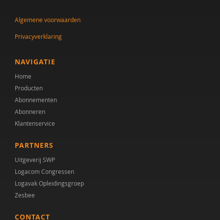
Maritza Gerritsen-Ververs
Algemene voorwaarden
Ank Goosen
Privacyverklaring
A. van den Ham
A. Heinze
NAVIGATIE
Home
Chantal van den Helder
Producten
Franca Hiddink
Abonnementen
Abonneren
A.H. van Hoogmoed
Klantenservice
Bart in 't Groen
PARTNERS
Dr. Jacomijn Hofstra
Uitgeverij SWP
Logacom Congressen
A. Jordan
Logavak Opleidingsgroep
Zesbee
Anne K. Smit
CONTACT
Salima Kamp