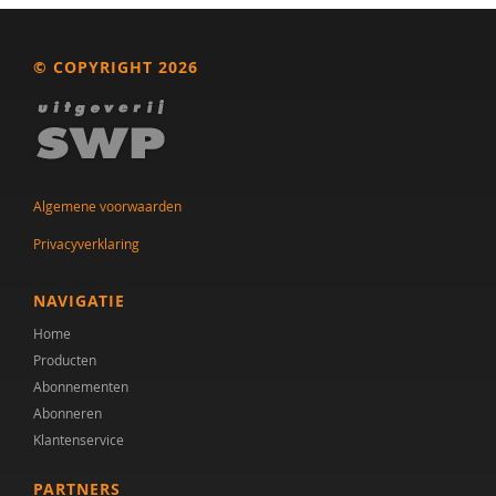
Els Blijd-Hoogewys
© COPYRIGHT 2026
Latha Boland
Albert Boon
Yvonne Bouman
Algemene voorwaarden
Karen Braamse
Privacyverklaring
Tatiana Brandsma
NAVIGATIE
Iris Brinkhof
Home
Ellen van den Broek
Producten
Abonnementen
J.K. Buitelaar
Abonneren
Jan Buitelaar
Klantenservice
Anne Bülow
PARTNERS