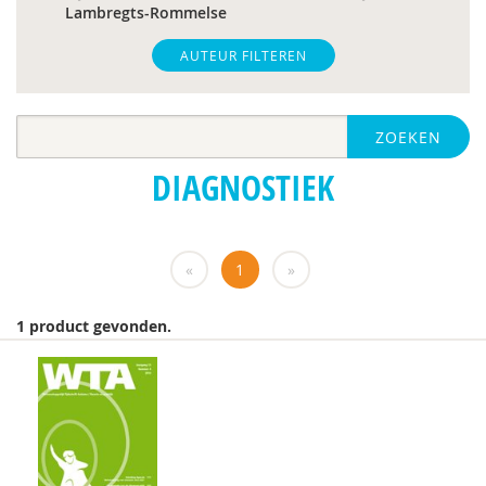
Lambregts-Rommelse
Paul A. Mulder
AUTEUR FILTEREN
Drs. A. Scheeren
ZOEKEN
Laurie A. Stowe
DIAGNOSTIEK
Dr. A.A. Spek
M.E. Akkermans
«
1
»
Helena Andrea
Dr. Anke Scheeren
1 product gevonden.
drs. Anne In ’t Velt - Simon Thomas
Dr. Anoek M. Oerlemans
Alvin van Asselt