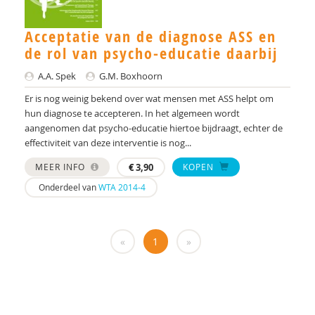
dr. Audrey Mol
Tineke Backer van Ommeren
Acceptatie van de diagnose ASS en
de rol van psycho-educatie daarbij
Tineke Backer van Ommeren-van der Meer
A.A. Spek
G.M. Boxhoorn
Jacqueline Bailly
Er is nog weinig bekend over wat mensen met ASS helpt om
hun diagnose te accepteren. In het algemeen wordt
Simon Baron-Cohen
aangenomen dat psycho-educatie hiertoe bijdraagt, echter de
effectiviteit van deze interventie is nog...
AMC/de Bascule
MEER INFO
€
3,90
KOPEN
Jojanneke Bastiaansen
Onderdeel van
WTA 2014-4
Manon Begeer
Sander Begeer
«
1
»
werkgroep behandeling CASS18+
M.L. Bezemer
E.M.A. Blijd-Hoogewys