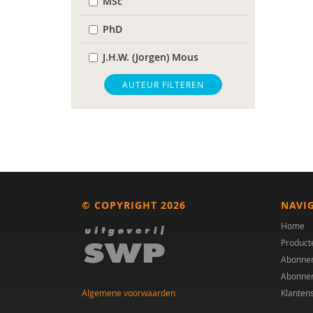
MSc
PhD
J.H.W. (Jorgen) Mous
Drs. A . van der Sijde
AUTEUR FILTEREN
Susan A. H. van Hooren
Annelies A. Spek
Dr. Anoek M. Oerlemans
Centrum Autisme Leiden
© COPYRIGHT 2026
NAVI
Bram B. Sizoo
Home
Product
AMC/de Bascule
Abonne
Abonne
Manon Begeer
Algemene voorwaarden
Klanten
Sander Begeer