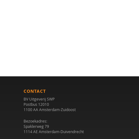
CONTACT
BV Uitgeverij SWP
Postbus 12010
1100 AA Amsterdam-Zuidoost
Bezoekadres:
Spaklerweg 79
1114 AE Amsterdam-Duivendrecht