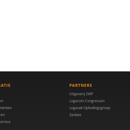
GATIE
PARTNERS
Uitgeverij SWP
en
Logacom Congressen
menten
Logavak Opleidingsgroep
ren
Zesbee
service