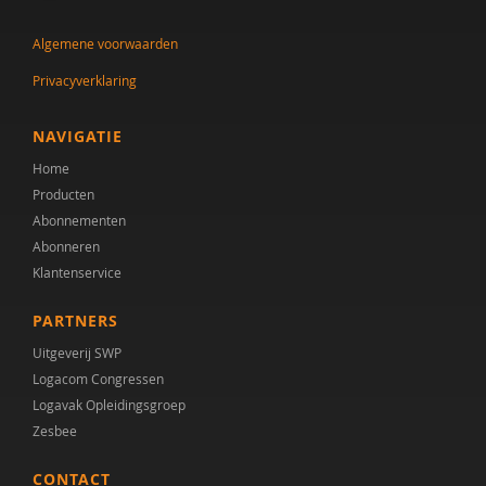
Joyce Guldemond
Algemene voorwaarden
Cor Hoffer
Privacyverklaring
Jill Hoogerwerf
Desiree Hooi
NAVIGATIE
Home
Saskia Kolk
Producten
Baris Korkmaz
Abonnementen
Abonneren
Alexander Koutamanis
Klantenservice
Joris Leenders
PARTNERS
Claudia Libbi
Uitgeverij SWP
Logacom Congressen
Drs. M. Edrisi
Logavak Opleidingsgroep
Zesbee
Hilde M. Geurts
CONTACT
Harry Michon