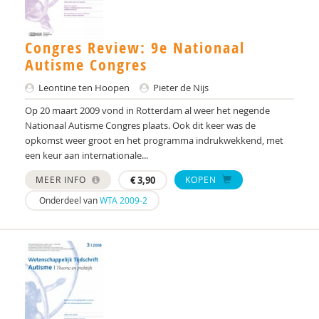
Joan de Heer
Congres Review: 9e Nationaal
Pieter de Nijs
Autisme Congres
Danielle de Veld
Leontine ten Hoopen
Pieter de Nijs
Linda Dekker
Op 20 maart 2009 vond in Rotterdam al weer het negende
Nationaal Autisme Congres plaats. Ook dit keer was de
J. den; Bal
opkomst weer groot en het programma indrukwekkend, met
een keur aan internationale...
Wilma Denteneer – van der Pasch
MEER INFO
€
3,90
KOPEN
Wilma Denteneer-van der Pasch
Onderdeel van
WTA 2009-2
Claudine Dietz
C.D. Dirksen
Daniël van der Doelen
prof. dr. Rutger-Jan van der Gaag