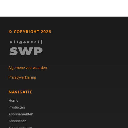
Yke Frankena
Margo G.F.A. Versteijne
Gerd Gabriël Devos
© COPYRIGHT 2026
Brechtje van Gent
Suzanne Gerritsen
H.M. Geurts
Algemene voorwaarden
Marijke Gottmer
Privacyverklaring
Lode Gouwkens
NAVIGATIE
Kirstin Greaves Lord
Home
Kirstin Greaves-Lord
Producten
Abonnementen
Kirstin Greaves-Lord (Erasmus MC
Abonneren
Yvonne Groen
Klantenservice