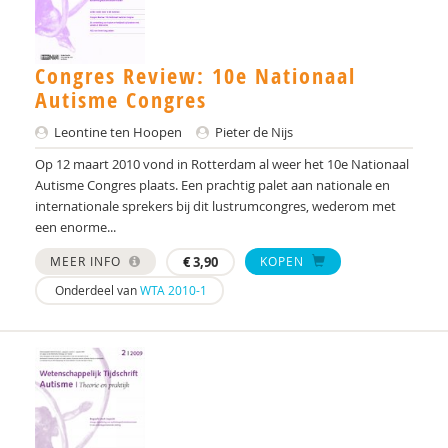
Bianca Boyer
Drs. C. Oortgijsen
Congres Review: 10e Nationaal
Autisme Congres
Drs. C.E.M. Calmes-van der Schot
Leontine ten Hoopen
Pieter de Nijs
Cissy Canninga
Op 12 maart 2010 vond in Rotterdam al weer het 10e Nationaal
Autisme Congres plaats. Een prachtig palet aan nationale en
Drs. Caroline Schuurman
internationale sprekers bij dit lustrumcongres, wederom met
een enorme...
Rutger Clarijs
MEER INFO
€
3,90
KOPEN
Marcel D. Jansen
Onderdeel van
WTA 2010-1
Drs. D.C. Ligtvoet
Ingrid D.C. van Balkom
Esther de Bruin
I.W. de Groot