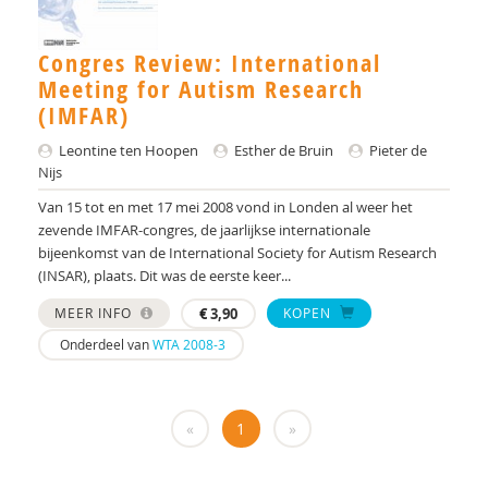
prof. dr. S.M. Bögels
Congres Review: International
Jorieke Duvekot
Meeting for Autism Research
Dr. E.H.M. Eurelings-Bontekoe
(IMFAR)
Dr. E.I. de Bruin
Leontine ten Hoopen
Esther de Bruin
Pieter de
Nijs
Dr. Els M.A. Blijd-Hoogewys
Van 15 tot en met 17 mei 2008 vond in Londen al weer het
zevende IMFAR-congres, de jaarlijkse internationale
Jan van der Ende
bijeenkomst van de International Society for Autism Research
(INSAR), plaats. Dit was de eerste keer...
Marie-Jose Enders-Slegers
MEER INFO
€
3,90
KOPEN
Anne Margriet Euser
Onderdeel van
WTA 2008-3
Drs. F. Calgagnoli
dr. F.J.A. van Steensel
«
1
»
Sanne F.W.M. van den Bergh