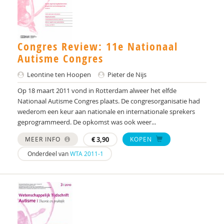
Monika Althaus
Mw. AM. Kruishoop
Dr. Anke Scheeren
Congres Review: 11e Nationaal
Autisme Congres
Centrum Autisme Leiden
Leontine ten Hoopen
Pieter de Nijs
Elisa Back
Op 18 maart 2011 vond in Rotterdam alweer het elfde
Nationaal Autisme Congres plaats. De congresorganisatie had
Jacqueline Bailly
wederom een keur aan nationale en internationale sprekers
geprogrammeerd. De opkomst was ook weer...
Stella Balci
MEER INFO
€
3,90
KOPEN
H.K. Beetsma
Onderdeel van
WTA 2011-1
Manon Begeer
Sander Begeer
werkgroep behandeling CASS18+
Lotte Benard