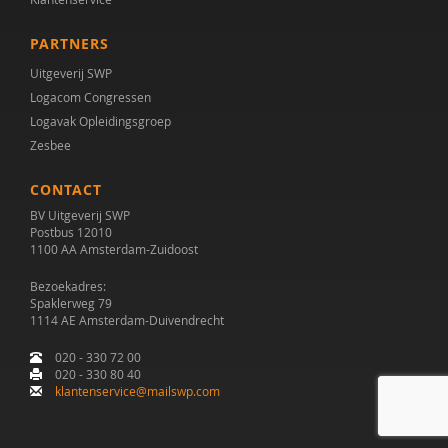
Mw. H. van Lieshout
PARTNERS
Uitgeverij SWP
Neeltje van Haren
Logacom Congressen
Nelleke van Harten
Logavak Opleidingsgroep
Zesbee
Christiaan Heelen
CONTACT
Kristien Hermans
BV Uitgeverij SWP
Postbus 12010
Elske Hoddenbach
1100 AA Amsterdam-Zuidoost
Evelien Hoevenaars
Bezoekadres:
Spaklerweg 79
Allies Hoogma
1114 AE Amsterdam-Duivendrecht
020 - 330 72 00
Wiljo van Hout
020 - 330 80 40
klantenservice@mailswp.com
Eline Huberts
Anne-Marie Huyghen