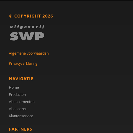
Huub F.J. Savelkoul
© COPYRIGHT 2026
Anke Scheeren
Sabrina Schröder
Lisa Snip
Algemene voorwaarden
Vivian Snouckaert
Privacyverklaring
Annelies Spek
NAVIGATIE
Nanda Tak
Home
Jan-Pieter Teunisse
Producten
Abonnementen
Stephen Tjoa
Abonneren
Klantenservice
Inge van Balkom
PARTNERS
Nicolle van de Wiel