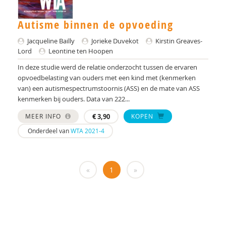
Anne Margriet Euser
Eveline van Geuns
Autisme binnen de opvoeding
Jacqueline Bailly
Jorieke Duvekot
Kirstin Greaves-
Marijke Gottmer
Lord
Leontine ten Hoopen
Kirstin Greaves-Lord
In deze studie werd de relatie onderzocht tussen de ervaren
opvoedbelasting van ouders met een kind met (kenmerken
Pien van Heijst
van) een autismespectrumstoornis (ASS) en de mate van ASS
kenmerken bij ouders. Data van 222...
Annemiek Landlust
MEER INFO
€
3,90
KOPEN
Liesbeth Mevissen
Onderdeel van
WTA 2021-4
Audrey Mol
Rosa van Mourik
«
1
»
Fabienne Naber
Sigrid Piening
Jasper van Roon