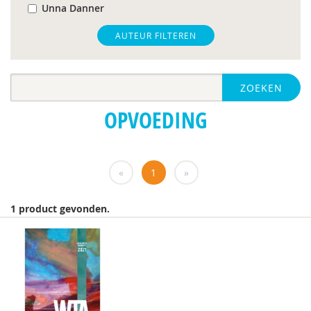
Unna Danner
Linda Dekker
AUTEUR FILTEREN
Karen den Dekker
ZOEKEN
A.van der Laan
OPVOEDING
Roxanne Derogee
Claudine Dietz
«
1
»
mw. dr. A. A. Spek
Mw. drs. V. Snouckaert
1 product gevonden.
Jorieke Duvekot
Annemarie van Elburg
Fabiana Engelsbel