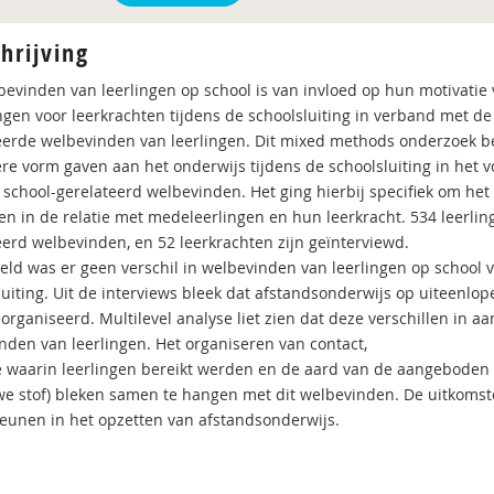
hrijving
bevinden van leerlingen op school is van invloed op hun motivatie
ngen voor leerkrachten tijdens de schoolsluiting in verband met d
eerde welbevinden van leerlingen. Dit mixed methods onderzoek b
re vorm gaven aan het onderwijs tijdens de schoolsluiting in het
 school-gerelateerd welbevinden. Het ging hierbij specifiek om he
gen in de relatie met medeleerlingen en hun leerkracht. 534 leerlin
eerd welbevinden, en 52 leerkrachten zijn geïnterviewd.
ld was er geen verschil in welbevinden van leerlingen op school 
luiting. Uit de interviews bleek dat afstandsonderwijs op uiteenl
organiseerd. Multilevel analyse liet zien dat deze verschillen in
nden van leerlingen. Het organiseren van contact,
 waarin leerlingen bereikt werden en de aard van de aangeboden s
we stof) bleken samen te hangen met dit welbevinden. De uitkoms
eunen in het opzetten van afstandsonderwijs.