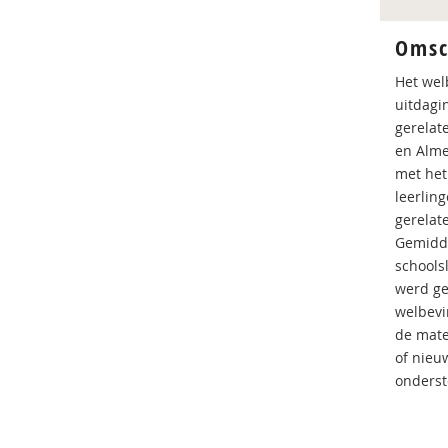
Omsc
Het wel
uitdagi
gerelat
en Alme
met het
leerlin
gerelat
Gemidde
schools
werd ge
welbevi
de mate
of nieu
onderst