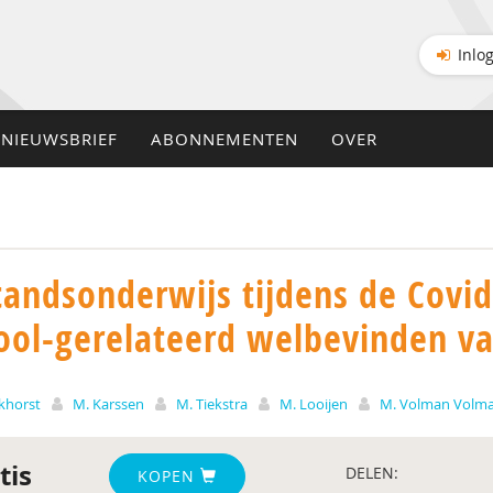
Inlo
NIEUWSBRIEF
ABONNEMENTEN
OVER
tandsonderwijs tijdens de Covi
ool-gerelateerd welbevinden va
ikhorst
M. Karssen
M. Tiekstra
M. Looijen
M. Volman Volm
tis
DELEN:
KOPEN