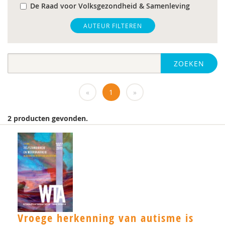
De Raad voor Volksgezondheid & Samenleving
gz-psycholoog
AUTEUR FILTEREN
https://www.openbaaronderwijs.nu/
ZOEKEN
huisarts
Marieke-Beltman
«
1
»
MD
2 producten gevonden.
MSc
MSc.
N.G.A. Tak
PhD
Rotterdam
Vroege herkenning van autisme is