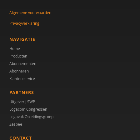
Dr. Jan-Pieter Teunisse
Algemene voorwaarden
Remy Janischka
Privacyverklaring
Rianne Jansen
Salima Kamp
NAVIGATIE
Home
Lisa van Klaveren
Producten
Ineke Koopmans
Abonnementen
Abonneren
Athanasios Maras
Klantenservice
Marleen Monsma
PARTNERS
Roy Peijen
Uitgeverij SWP
Logacom Congressen
Justine Pentinga
Logavak Opleidingsgroep
Zesbee
Sigrid Piening
CONTACT
Carolien Rieffe