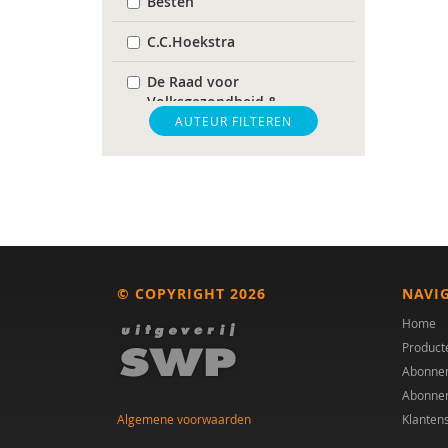
Besten
C.C.Hoekstra
De Raad voor
Volksgezondheid &
Samenleving
AUTEUR FILTEREN
gz-psycholoog
https://www.openbaaronderwijs.nu/
huisarts
Marieke-Beltman
© COPYRIGHT 2026
NAVI
MD
Home
Product
MSc
Abonne
Abonne
MSc.
Algemene voorwaarden
Klanten
N.G.A. Tak