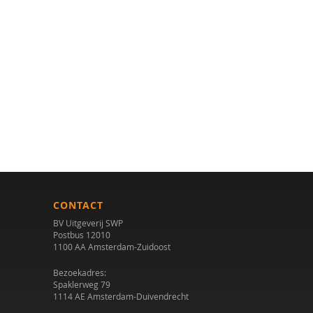
CONTACT
BV Uitgeverij SWP
Postbus 12010
1100 AA Amsterdam-Zuidoost
Bezoekadres:
Spaklerweg 79
1114 AE Amsterdam-Duivendrecht