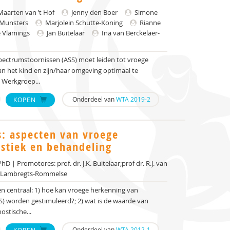
aarten van ’t Hof
Jenny den Boer
Simone
 Munsters
Marjolein Schutte-Koning
Rianne
 Vlamings
Jan Buitelaar
Ina van Berckelaer-
ectrumstoornissen (ASS) moet leiden tot vroege
an het kind en zijn/haar omgeving optimaal te
e Werkgroep...
Onderdeel van
WTA 2019-2
KOPEN
s: aspecten van vroege
stiek en behandeling
hD | Promotores: prof. dr. J.K. Buitelaar;prof dr. R.J. van
J. Lambregts-Rommelse
gen centraal: 1) hoe kan vroege herkenning van
) worden gestimuleerd?; 2) wat is de waarde van
ostische...
Onderdeel van
WTA 2012-1
KOPEN