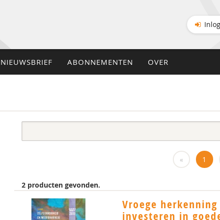
Inlo
NIEUWSBRIEF
ABONNEMENTEN
OVER
«
1
2 producten gevonden.
Vroege herkenning 
investeren in goe