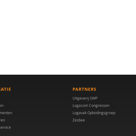
GATIE
PARTNERS
Uitgeverij SWP
en
Logacom Congressen
menten
Logavak Opleidingsgroep
ren
Zesbee
service