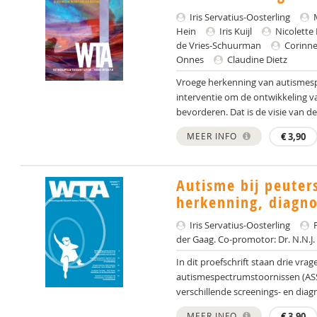
Iris Servatius-Oosterling
M
Hein
Iris Kuijl
Nicolette
de Vries-Schuurman
Corinne
Onnes
Claudine Dietz
Vroege herkenning van autismesp
interventie om de ontwikkeling v
bevorderen. Dat is de visie van d
MEER INFO
€
3,90
Autisme bij peuter
herkenning, diagno
Iris Servatius-Oosterling
P
der Gaag. Co-promotor: Dr. N.N.
In dit proefschrift staan drie vra
autismespectrumstoornissen (ASS
verschillende screenings- en diagn
MEER INFO
€
3,90