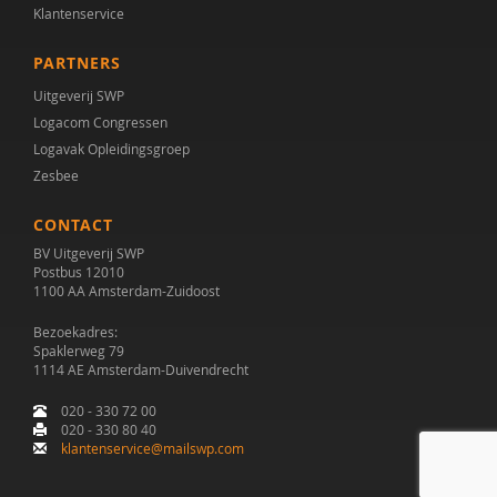
Klantenservice
Dienke Boertien
PARTNERS
S.M. Bögels
Uitgeverij SWP
Logacom Congressen
H. Bogte
Logavak Opleidingsgroep
Latha Boland
Zesbee
Arjan Bolt
CONTACT
BV Uitgeverij SWP
A. Booij
Postbus 12010
1100 AA Amsterdam-Zuidoost
Albert Boon
Bezoekadres:
Denny Borsboom
Spaklerweg 79
1114 AE Amsterdam-Duivendrecht
Dienke Bos
020 - 330 72 00
020 - 330 80 40
Manon Bos
klantenservice@mailswp.com
Marieke Bos