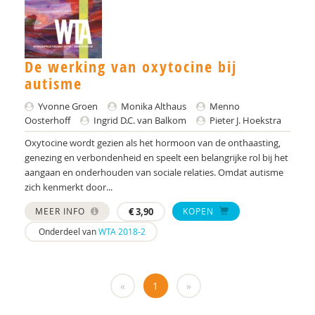
Mia Becker
H.K. Beetsma
De werking van oxytocine bij
Manon Begeer
autisme
Sander Begeer
Yvonne Groen
Monika Althaus
Menno
werkgroep behandeling CASS18+
Oosterhoff
Ingrid D.C. van Balkom
Pieter J. Hoekstra
Oxytocine wordt gezien als het hormoon van de onthaasting,
Marieke Beltman
genezing en verbondenheid en speelt een belangrijke rol bij het
aangaan en onderhouden van sociale relaties. Omdat autisme
Lotte Benard
zich kenmerkt door...
Hilde van den Berg
MEER INFO
€
3,90
KOPEN
Onderdeel van
WTA 2018-2
K. Berman
Jo Bervoets
«
1
»
Theo Beskers