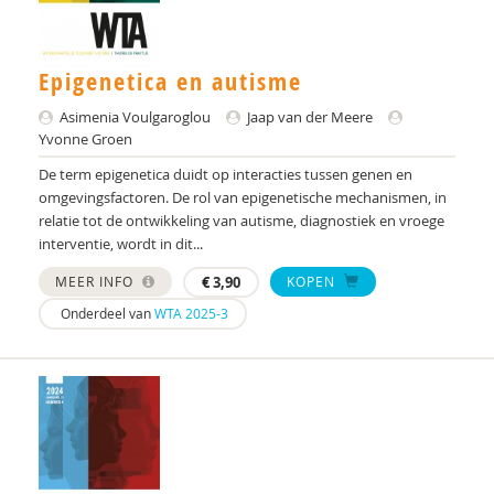
Dr. A.A. Spek
Epigenetica en autisme
Mw. A.A. Spek
Asimenia Voulgaroglou
Jaap van der Meere
Esther A.M. Neidt
Yvonne Groen
Cisco Aerts
De term epigenetica duidt op interacties tussen genen en
omgevingsfactoren. De rol van epigenetische mechanismen, in
M.E. Akkermans
relatie tot de ontwikkeling van autisme, diagnostiek en vroege
interventie, wordt in dit...
Manna A. Alma
MEER INFO
€
3,90
KOPEN
Monika Althaus
Onderdeel van
WTA 2025-3
Mw. AM. Kruishoop
Helena Andrea
Dr. Anke Scheeren
Catharina Anna Verschoor