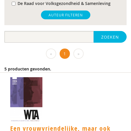
De Raad voor Volksgezondheid & Samenleving
gz-psycholoog
AUTEUR FILTEREN
https://www.openbaaronderwijs.nu/
ZOEKEN
huisarts
Marieke-Beltman
«
1
»
MD
5 producten gevonden.
MSc
MSc.
N.G.A. Tak
PhD
Rotterdam
Een vrouwvriendelijke, maar ook