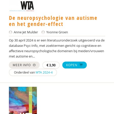
drs. Anne In ’t Velt - Simon Thomas
De neuropsychologie van autisme
Dr. Anoek M. Oerlemans
en het gender-effect
Alvin van Asselt
Anne Jet Mulder
Yvonne Groen
Tony Attwood
Op 30 april 2024 is er een literatuuronderzoek uitgevoerd via de
database Psyc-Info, met zoektermen gericht op cognitieve en
dr. Audrey Mol
affectieve neuropsychologische domeinen bij meiden/vrouwen
met autisme en...
Centrum Autisme Leiden
MEER INFO
€
3,90
KOPEN
Nederlands Autisme Register
Onderdeel van
WTA 2024-4
Bram B. Sizoo
Elisa Back
Tineke Backer van Ommeren
Tineke Backer van Ommeren-van der Meer