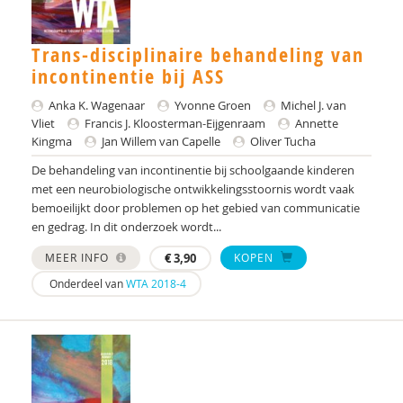
Dieter Baeyens
Trans-disciplinaire behandeling van
Jacqueline Bailly
incontinentie bij ASS
Theo Bakker
Anka K. Wagenaar
Yvonne Groen
Michel J. van
Vliet
Francis J. Kloosterman-Eijgenraam
Annette
Anneloes Bal
Kingma
Jan Willem van Capelle
Oliver Tucha
Stella Balci
De behandeling van incontinentie bij schoolgaande kinderen
met een neurobiologische ontwikkelingsstoornis wordt vaak
Simon Baron-Cohen
bemoeilijkt door problemen op het gebied van communicatie
en gedrag. In dit onderzoek wordt...
Arnold A.J. Bartels
MEER INFO
€
3,90
KOPEN
AMC/de Bascule
Onderdeel van
WTA 2018-4
Jojanneke Bastiaansen
Laura Batstra
Esther Bazuin