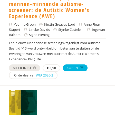
Yulius)
mannen-minnende autisme-
screener: de Autistic Women’s
J.H.W. (Jorgen) Mous
Experience (AWE)
PhD* | Instituut voor Psychologie
Yvonne Groen
Kirstin Greaves-Lord
Anne Fleur
Stapert
Lineke Davids
Stynke Castelein
Inge van
PhD | Promotores: prof. dr. J.K. Buitelaar;prof dr.
Balkom
Sigrid Piening
R.J. van der Gaag. Co-promotor: Dr. N.N.J.
Lambregts-Rommelse
Een nieuwe Nederlandse screeningsvragenlijst voor autisme
(leeftijd >16) werd ontwikkeld om beter aan te sluiten bij de
Drs. A . van der Sijde
ervaringen van vrouwen met autisme: de Autistic Women’s
Experience (AWE). De...
Susan A. H. van Hooren
MEER INFO
€
3,90
KOPEN
Alide A. Heuvelink
Onderdeel van
WTA 2026-2
Paul A. Mulder
Drs. A. Scheeren
Annelies A. Spek
Laurie A. Stowe