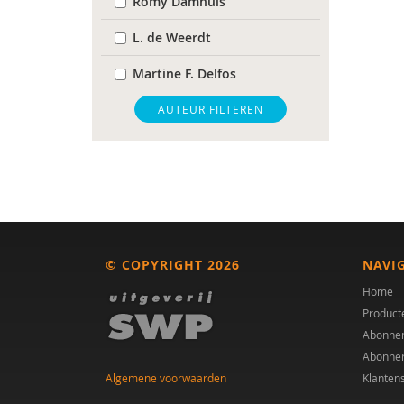
Romy Damhuis
L. de Weerdt
Martine F. Delfos
Kirstin Greaves-Lord
AUTEUR FILTEREN
Hannah Hurley
A. Huson
Athanasios Maras
Theo G. M. Sandfort
© COPYRIGHT 2026
NAVI
N. van Assendelft
Home
Product
Esther van der Vegt
Abonne
Abonne
Margo Versteijne
Algemene voorwaarden
Klanten
Kirsten Visser