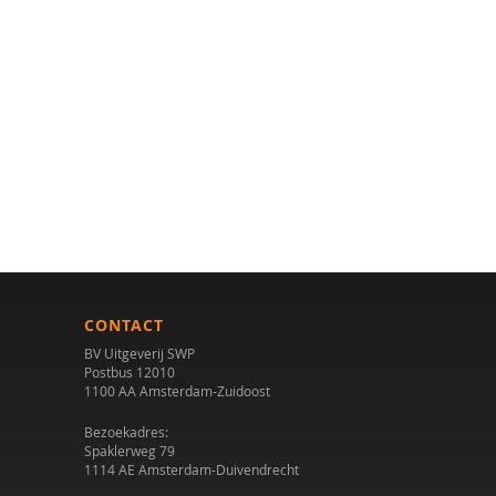
CONTACT
BV Uitgeverij SWP
Postbus 12010
1100 AA Amsterdam-Zuidoost
Bezoekadres:
Spaklerweg 79
1114 AE Amsterdam-Duivendrecht