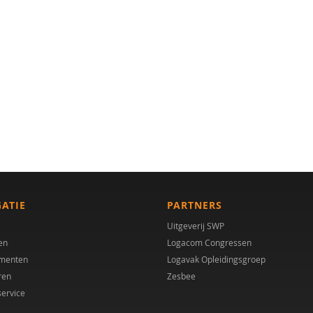
GATIE
PARTNERS
Uitgeverij SWP
en
Logacom Congressen
menten
Logavak Opleidingsgroep
ren
Zesbee
service