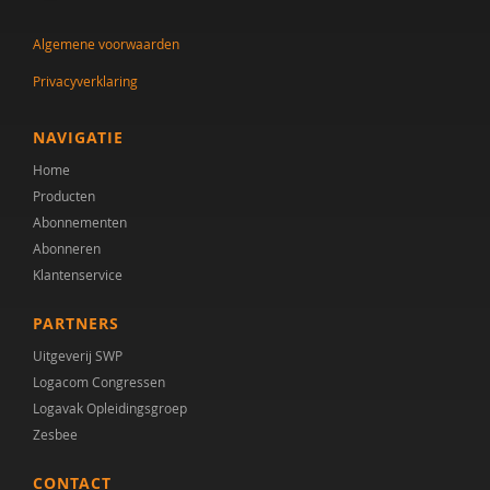
Ellen van den Broek
Algemene voorwaarden
Hans van Dalen
Privacyverklaring
J.G.T van Dalen
NAVIGATIE
L. de Sonneville
Home
Producten
Willy De Weerdt
Abonnementen
Steven Degrieck
Abonneren
Klantenservice
Marielle Dekker
PARTNERS
Paula Dekkers-Verbon
Uitgeverij SWP
Martine F. Delfos
Logacom Congressen
Logavak Opleidingsgroep
Koen Devriendt
Zesbee
E.C. van Doorn
CONTACT