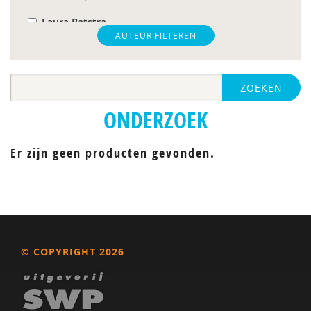
Laura Batstra
AUTEUR FILTEREN
Sander Begeer
Hilde van den Berg
ZOEKEN
A.A. de Bildt
ONDERZOEK
Els Blijd-Hoogewys
Er zijn geen producten gevonden.
Nanda Boekhoudt
H. Bogte
H. Boswijk
Bianca E. Boyer
© COPYRIGHT 2026
I. Breetvelt
Iris Brinkhof