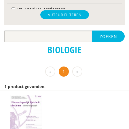
Dr. Anoek M. Oerlemans
AUTEUR FILTEREN
Bram B. Sizoo
Tony Bloemendaal
ZOEKEN
Dienke Bos
BIOLOGIE
Linda van de Burgwal
Dr. C.D. van Karnebeek
«
1
»
dr. Catharina A. Hartman
1 product gevonden.
Dr. Cathelijne Tesink
Helena Cousijn
Marina Danckaerts
Esther de Bruin