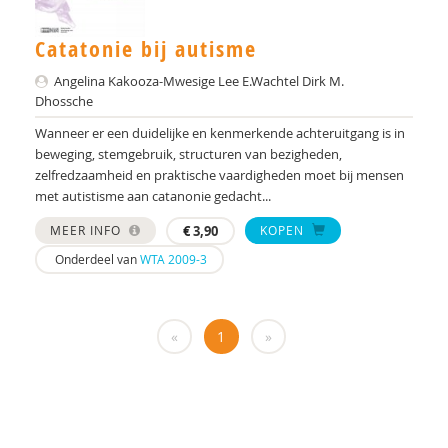
Pieter de Nijs
Catatonie bij autisme
Caroline de Theije
Angelina Kakooza-Mwesige Lee E.Wachtel Dirk M.
Dhossche
Jytte de With
Wanneer er een duidelijke en kenmerkende achteruitgang is in
Jorieke Duvekot
beweging, stemgebruik, structuren van bezigheden,
zelfredzaamheid en praktische vaardigheden moet bij mensen
Drs. F. Calgagnoli
met autistisme aan catanonie gedacht...
Huub FJ Savelkoul
MEER INFO
€
3,90
KOPEN
Onderdeel van
WTA 2009-3
Anne van der Geest
Suzanne Gerritsen
«
1
»
Kirstin Greaves-Lord
Kirstin Greaves-Lord (Erasmus MC
Yvonne Groen