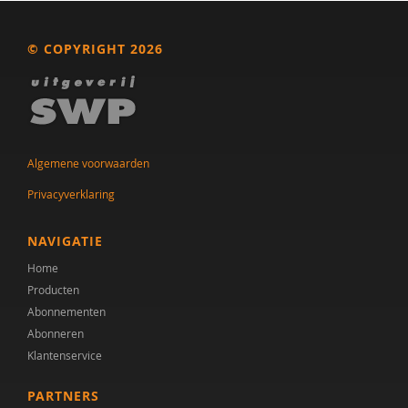
Prof.dr. H. Swaab Co-promotores:Dr. Martien JH
Kas
© COPYRIGHT 2026
Saskia van Hemert
Petra Hendriks
Dr. Hilgo Bruining | Promotores: Prof.dr. Herman
van Engeland
Algemene voorwaarden
Privacyverklaring
Saskia Kolk
Aletta Kraneveld
NAVIGATIE
Home
Yvonne Kras
Producten
Anneke Louwerse
Abonnementen
Abonneren
Dr. M. Althaus
Klantenservice
Dr. Marieke Langen
PARTNERS