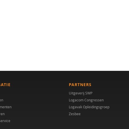
GATIE
PARTNERS
Uitgeverij SWP
en
Logacom Congressen
menten
Logavak Opleidingsgroep
ren
Zesbee
service