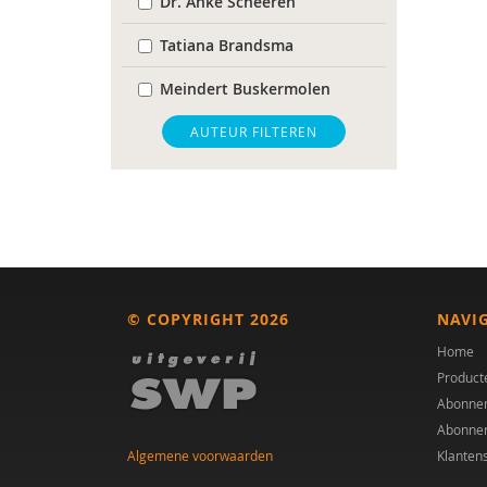
Dr. Anke Scheeren
Tatiana Brandsma
Meindert Buskermolen
Martine F. Delfos
AUTEUR FILTEREN
Lode Goukens
Remy Janischka
Marieke W.M. Kuiper
Hilde M. Geurts
© COPYRIGHT 2026
NAVI
Gerard Nijhof
Home
Product
Annemie Ploeger
Abonne
Abonne
Anke Scheeren
Algemene voorwaarden
Klanten
Celine Schweizer