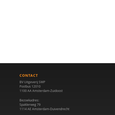
CONTACT
BV Uitgeverij SWP
Postbus 12010
1100 AA Amsterdam-Zuidoost
Bezoekadres:
Spaklerweg 79
1114 AE Amsterdam-Duivendrecht