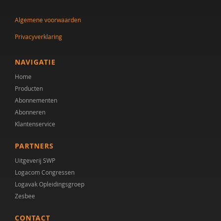
dr. Audrey Mol
Algemene voorwaarden
Tineke Backer van Ommeren
Privacyverklaring
Tineke Backer van Ommeren-van der Meer
Jacqueline Bailly
NAVIGATIE
Home
Simon Baron-Cohen
Producten
AMC/de Bascule
Abonnementen
Abonneren
Jojanneke Bastiaansen
Klantenservice
Manon Begeer
PARTNERS
Sander Begeer
Uitgeverij SWP
Logacom Congressen
werkgroep behandeling CASS18+
Logavak Opleidingsgroep
Zesbee
M.L. Bezemer
CONTACT
E.M.A. Blijd-Hoogewys