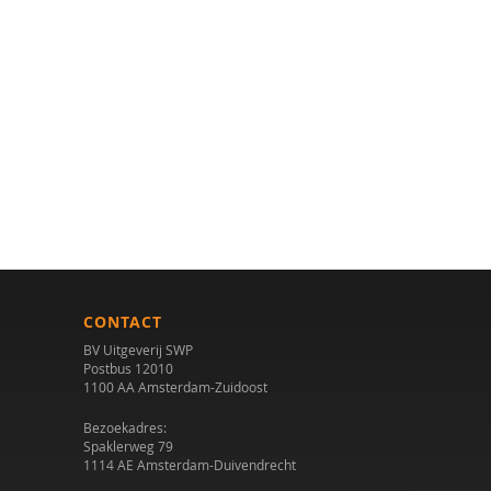
CONTACT
BV Uitgeverij SWP
Postbus 12010
1100 AA Amsterdam-Zuidoost
Bezoekadres:
Spaklerweg 79
1114 AE Amsterdam-Duivendrecht