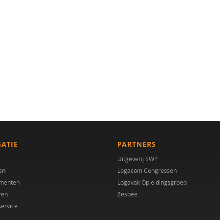
GATIE
PARTNERS
Uitgeverij SWP
en
Logacom Congressen
menten
Logavak Opleidingsgroep
ren
Zesbee
service