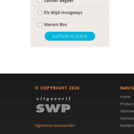
Sander Begeer
Els Blijd-Hoogewys
Manon Bos
Marieke Bos
AUTEUR FILTEREN
Arie Boven
Frederik Boven
Barbara Brouwer
Manon C.M. Bos
© COPYRIGHT 2026
NAVI
Elijah Delsink
Home
Product
Dr. E.H.M. Eurelings-
Abonne
Bontekoe
Abonne
Algemene voorwaarden
Klanten
Lode Goukens