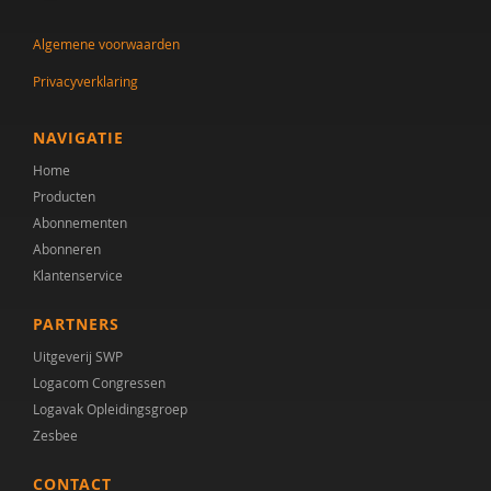
dr. Audrey Mol
Algemene voorwaarden
Tineke Backer van Ommeren
Privacyverklaring
Tineke Backer van Ommeren-van der Meer
Jacqueline Bailly
NAVIGATIE
Home
Simon Baron-Cohen
Producten
AMC/de Bascule
Abonnementen
Abonneren
Jojanneke Bastiaansen
Klantenservice
Manon Begeer
PARTNERS
Sander Begeer
Uitgeverij SWP
Logacom Congressen
werkgroep behandeling CASS18+
Logavak Opleidingsgroep
Zesbee
M.L. Bezemer
CONTACT
E.M.A. Blijd-Hoogewys