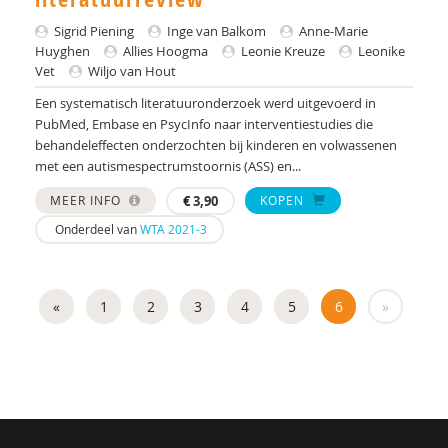
Dr. N. N. J. Rommelse
Sigrid Piening
Inge van Balkom
Anne-Marie
Annabel D. Nijhof
Huyghen
Allies Hoogma
Leonie Kreuze
Leonike
Vet
Wiljo van Hout
Gerard Nijhof
Een systematisch literatuuronderzoek werd uitgevoerd in
PubMed, Embase en PsycInfo naar interventiestudies die
Ilse Noens
behandeleffecten onderzochten bij kinderen en volwassenen
met een autismespectrumstoornis (ASS) en...
Jolanthe Overgaauw
MEER INFO
€
3,90
KOPEN
Wilfried Peeters
Onderdeel van
WTA 2021-3
Carlijn Peters
Sigrid Piening
«
1
2
3
4
5
6
»
Rachel Plak
Annemie Ploeger
Annemarije Quartel