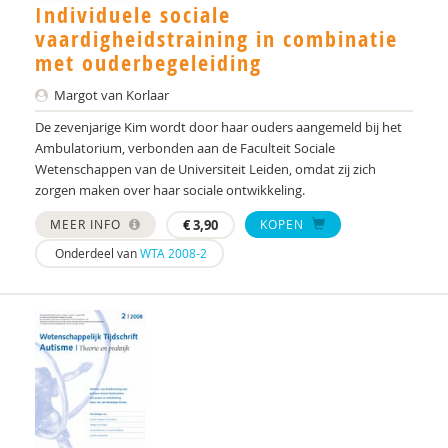
Individuele sociale
vaardigheidstraining in combinatie
Jorieke Duvekot
met ouderbegeleiding
Marie-Jose Enders-Slegers
Margot van Korlaar
Dr. Esther I. de Bruin
De zevenjarige Kim wordt door haar ouders aangemeld bij het
Ambulatorium, verbonden aan de Faculteit Sociale
Drs. Francisca J.A. van Steensel
Wetenschappen van de Universiteit Leiden, omdat zij zich
zorgen maken over haar sociale ontwikkeling.
Pien Geertse
MEER INFO
€
3,90
KOPEN
Marijke Gottmer
Onderdeel van
WTA 2008-2
Kirstin Greaves-Lord
Yvonne Groen
Nelleke van Harten
Allies Hoogma
Wiljo van Hout