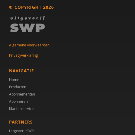
Ercolie R. Bossema
© COPYRIGHT 2026
Carolien Rieffe
Natascha Rink
Ralph Rippe
Algemene voorwaarden
N.N.J. Rommelse
Privacyverklaring
Cindy Rosenkrantz
NAVIGATIE
Anke Scheeren
Home
Celine Schweizer
Producten
Abonnementen
Annelies Spek
Abonneren
Klantenservice
Niels Springveld
Wouter Staal
PARTNERS
Uitgeverij SWP
Anne Fleur Stapert