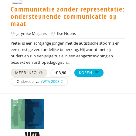
Communicatie zonder representatie:
Anne-Marie Huyghen
ondersteunende communicatie op
Dr. J.F. (Jolanda) Wielemaker
maat
Remy Janischka
Jarymke Maljaars
Ilse Noens
Pieter is een achtjarige jongen met de autistische stoornis en
Rianne Jansen
een ernstige verstandelijke beperking. Hij woont met zijn
ouders en zijn tienjarige zusje in een eengezinswoning en
Jannet de Jonge
bezoekt een orthopedagogisch...
Kim Jonkman
MEER INFO
€
3,90
KOPEN
Dr. K. Greaves-Lord
Onderdeel van
WTA 2008-2
Pim Kaal
Michelle Kiep
Ineke Koopmans
Alexander Koutamanis