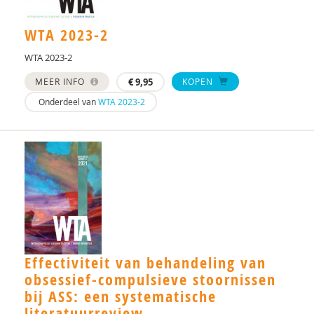
Leonie Kreuze
WTA 2023-2
Marieke W.M. Kuiper
WTA 2023-2
Ruslan Leontjevas
MEER INFO
€
9,95
KOPEN
Hilde M. Geurts
Onderdeel van
WTA 2023-2
Drs. M. Vieira Rocha
Jarymke Maljaars
Inge Merkelbach
Wim De Mey
Brechtje de Mooij
Effectiviteit van behandeling van
E. Möricke
obsessief-compulsieve stoornissen
bij ASS: een systematische
Dr. N. C. Peters-Scheffer
literatuurreview