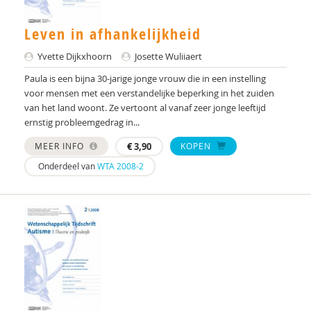
Dr. C.A. Hartman
Leven in afhankelijkheid
Cissy Canninga
Yvette Dijkxhoorn
Josette Wuliiaert
Stynke Castelein
Paula is een bijna 30-jarige jonge vrouw die in een instelling
Yuki Curiel
voor mensen met een verstandelijke beperking in het zuiden
van het land woont. Ze vertoont al vanaf zeer jonge leeftijd
Drs. D.C. Ligtvoet
ernstig probleemgedrag in...
Lineke Davids
MEER INFO
€
3,90
KOPEN
Onderdeel van
WTA 2008-2
Linda Dekker
Yvette Dijkxhoorn
Daniël van der Doelen
Nina Dos Santos
Prof. dr. F. (Fop) Verheij
Prof. Dr. Susan M. Bögels