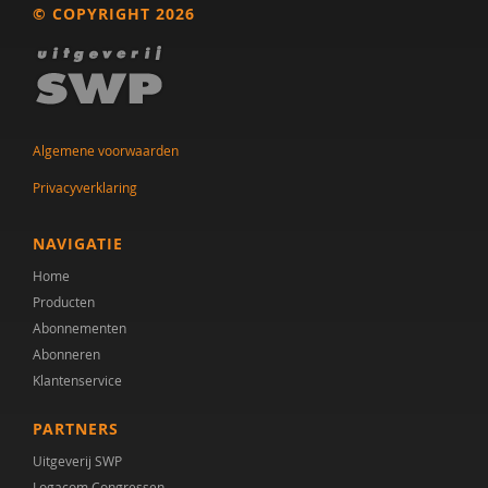
© COPYRIGHT 2026
Dr. A.A. Spek
Mw. A.A. Spek
Esther A.M. Neidt
Algemene voorwaarden
Cisco Aerts
Privacyverklaring
M.E. Akkermans
NAVIGATIE
Manna A. Alma
Home
Monika Althaus
Producten
Abonnementen
Mw. AM. Kruishoop
Abonneren
Klantenservice
Helena Andrea
PARTNERS
Dr. Anke Scheeren
Uitgeverij SWP
Catharina Anna Verschoor
Logacom Congressen