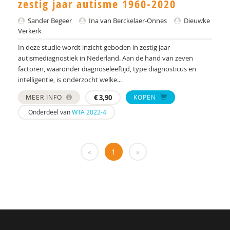
zestig jaar autisme 1960-2020
Yulius)
Sander Begeer
Ina van Berckelaer-Onnes
Dieuwke
J.H.W. (Jorgen) Mous
Verkerk
PhD* | Instituut voor Psychologie
In deze studie wordt inzicht geboden in zestig jaar
autismediagnostiek in Nederland. Aan de hand van zeven
PhD | Promotores: prof. dr. J.K. Buitelaar;prof dr.
factoren, waaronder diagnoseleeftijd, type diagnosticus en
R.J. van der Gaag. Co-promotor: Dr. N.N.J.
intelligentie, is onderzocht welke...
Lambregts-Rommelse
MEER INFO
€
3,90
KOPEN
Drs. A . van der Sijde
Onderdeel van
WTA 2022-4
Susan A. H. van Hooren
Alide A. Heuvelink
«
1
»
Paul A. Mulder
Drs. A. Scheeren
Annelies A. Spek
Laurie A. Stowe