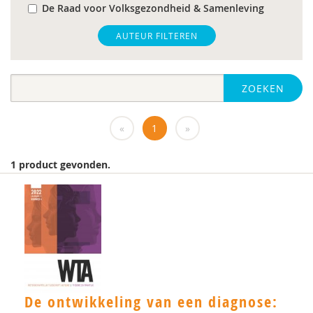
De Raad voor Volksgezondheid & Samenleving
gz-psycholoog
AUTEUR FILTEREN
https://www.openbaaronderwijs.nu/
ZOEKEN
huisarts
Marieke-Beltman
«
1
»
MD
1 product gevonden.
MSc
MSc.
N.G.A. Tak
PhD
Rotterdam
De ontwikkeling van een diagnose: