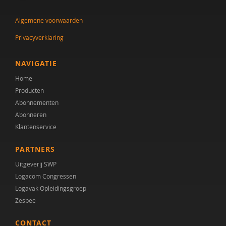
Anne Margriet Euser
Algemene voorwaarden
Eveline van Geuns
Privacyverklaring
Marijke Gottmer
Kirstin Greaves-Lord
NAVIGATIE
Home
Pien van Heijst
Producten
Annemiek Landlust
Abonnementen
Abonneren
Liesbeth Mevissen
Klantenservice
Audrey Mol
PARTNERS
Rosa van Mourik
Uitgeverij SWP
Logacom Congressen
Fabienne Naber
Logavak Opleidingsgroep
Zesbee
Sigrid Piening
CONTACT
Jasper van Roon