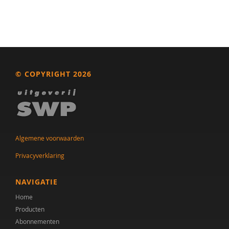
drs. Anne In ’t Velt - Simon Thomas
Dr. Anoek M. Oerlemans
Alvin van Asselt
© COPYRIGHT 2026
Tony Attwood
dr. Audrey Mol
Centrum Autisme Leiden
Nederlands Autisme Register
Algemene voorwaarden
Privacyverklaring
Bram B. Sizoo
Elisa Back
NAVIGATIE
Home
Tineke Backer van Ommeren
Producten
Tineke Backer van Ommeren-van der Meer
Abonnementen