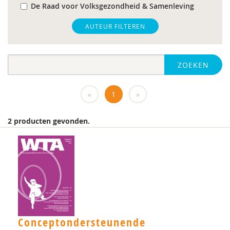
De Raad voor Volksgezondheid & Samenleving
gz-psycholoog
AUTEUR FILTEREN
https://www.openbaaronderwijs.nu/
ZOEKEN
huisarts
Marieke-Beltman
«
1
»
MD
2 producten gevonden.
MSc
MSc.
N.G.A. Tak
PhD
Rotterdam
Conceptondersteunende