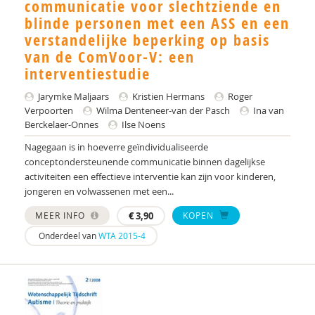
Yulius)
communicatie voor slechtziende en
blinde personen met een ASS en een
J.H.W. (Jorgen) Mous
verstandelijke beperking op basis
van de ComVoor-V: een
PhD* | Instituut voor Psychologie
interventiestudie
PhD | Promotores: prof. dr. J.K. Buitelaar;prof dr.
Jarymke Maljaars
Kristien Hermans
Roger
R.J. van der Gaag. Co-promotor: Dr. N.N.J.
Verpoorten
Wilma Denteneer-van der Pasch
Ina van
Lambregts-Rommelse
Berckelaer-Onnes
Ilse Noens
Drs. A . van der Sijde
Nagegaan is in hoeverre geïndividualiseerde
conceptondersteunende communicatie binnen dagelijkse
Susan A. H. van Hooren
activiteiten een effectieve interventie kan zijn voor kinderen,
jongeren en volwassenen met een...
Alide A. Heuvelink
MEER INFO
€
3,90
KOPEN
Paul A. Mulder
Onderdeel van
WTA 2015-4
Drs. A. Scheeren
Annelies A. Spek
Laurie A. Stowe