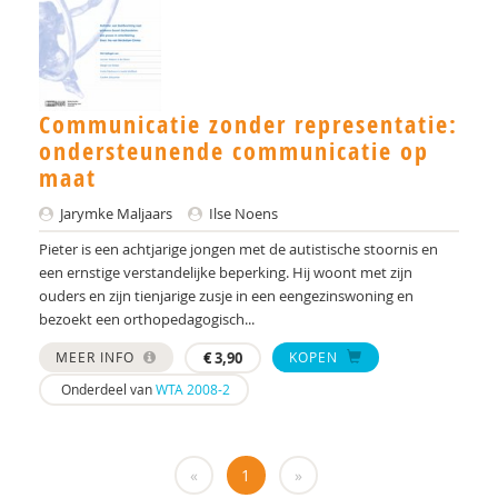
Dr. A.A. Spek
Mw. A.A. Spek
Communicatie zonder representatie:
Esther A.M. Neidt
ondersteunende communicatie op
maat
Cisco Aerts
Jarymke Maljaars
Ilse Noens
M.E. Akkermans
Pieter is een achtjarige jongen met de autistische stoornis en
Manna A. Alma
een ernstige verstandelijke beperking. Hij woont met zijn
ouders en zijn tienjarige zusje in een eengezinswoning en
Monika Althaus
bezoekt een orthopedagogisch...
Mw. AM. Kruishoop
MEER INFO
€
3,90
KOPEN
Onderdeel van
WTA 2008-2
Helena Andrea
Dr. Anke Scheeren
«
1
»
Catharina Anna Verschoor