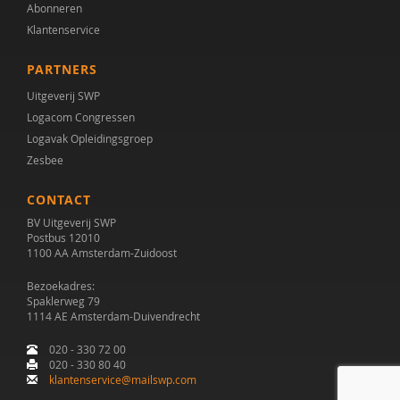
Abonneren
Dieter Baeyens
Klantenservice
Jacqueline Bailly
PARTNERS
Theo Bakker
Uitgeverij SWP
Logacom Congressen
Anneloes Bal
Logavak Opleidingsgroep
Stella Balci
Zesbee
Simon Baron-Cohen
CONTACT
BV Uitgeverij SWP
Arnold A.J. Bartels
Postbus 12010
1100 AA Amsterdam-Zuidoost
AMC/de Bascule
Bezoekadres:
Spaklerweg 79
Jojanneke Bastiaansen
1114 AE Amsterdam-Duivendrecht
Laura Batstra
020 - 330 72 00
020 - 330 80 40
Esther Bazuin
klantenservice@mailswp.com