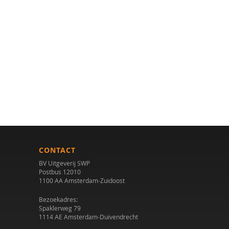
CONTACT
BV Uitgeverij SWP
Postbus 12010
1100 AA Amsterdam-Zuidoost
Bezoekadres:
Spaklerweg 79
1114 AE Amsterdam-Duivendrecht