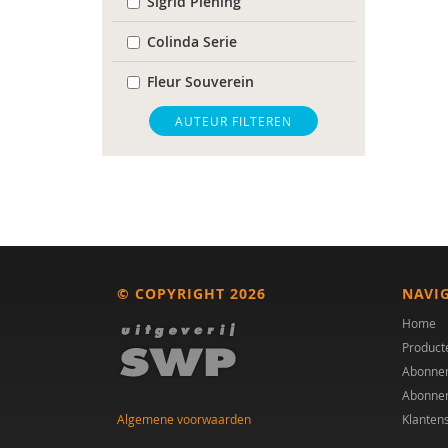
Sigrid Piening
Colinda Serie
Fleur Souverein
Inge van Balkom
AUTEUR FILTEREN
© COPYRIGHT 2026
NAVI
Home
Product
Abonne
Abonne
Algemene voorwaarden
Klanten