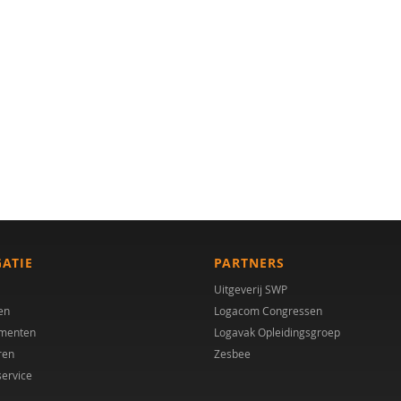
GATIE
PARTNERS
Uitgeverij SWP
en
Logacom Congressen
menten
Logavak Opleidingsgroep
ren
Zesbee
service