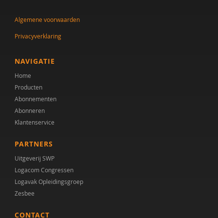
Dr. Jan-Pieter Teunisse
Algemene voorwaarden
Remy Janischka
Privacyverklaring
Rianne Jansen
Salima Kamp
NAVIGATIE
Home
Lisa van Klaveren
Producten
Ineke Koopmans
Abonnementen
Abonneren
Athanasios Maras
Klantenservice
Marleen Monsma
PARTNERS
Roy Peijen
Uitgeverij SWP
Logacom Congressen
Justine Pentinga
Logavak Opleidingsgroep
Zesbee
Sigrid Piening
CONTACT
Carolien Rieffe