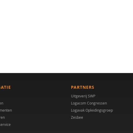
GATIE
PARTNERS
Uitgeverij SWP
en
Logacom Congressen
menten
Logavak Opleidingsgroep
ren
Zesbee
service