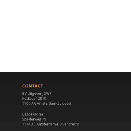
CONTACT
BV Uitgeverij SWP
Postbus 12010
1100 AA Amsterdam-Zuidoost
Bezoekadres:
Spaklerweg 79
1114 AE Amsterdam-Duivendrecht