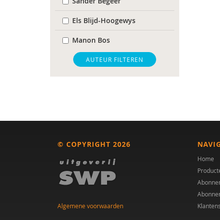
Sander Begeer
Els Blijd-Hoogewys
Manon Bos
Marieke Bos
AUTEUR FILTEREN
Arie Boven
Frederik Boven
Manon C.M. Bos
Elijah Delsink
© COPYRIGHT 2026
NAVI
Dr. E.H.M. Eurelings-
Home
Bontekoe
Product
Abonne
Lode Goukens
Abonne
Algemene voorwaarden
Klanten
Kirstin Greaves-Lord